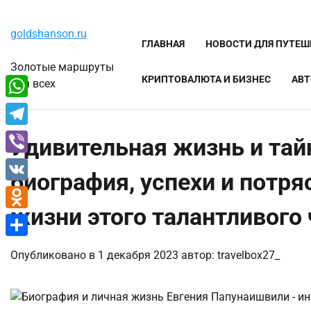
Перейти
Воскресенье, 9 августа, 2026
к
goldshanson.ru
содержимому
ГЛАВНАЯ
НОВОСТИ ДЛЯ ПУТЕ
Золотые маршруты
КРИПТОВАЛЮТА И БИЗНЕС
АВТ
для всех
WhatsApp
Telegram
Удивительная жизнь и та
Viber
биография, успехи и потр
VK
жизни этого талантливого
Odnoklassniki
Отправить
Опубликовано в
1 декабря 2023
автор:
travelbox27_