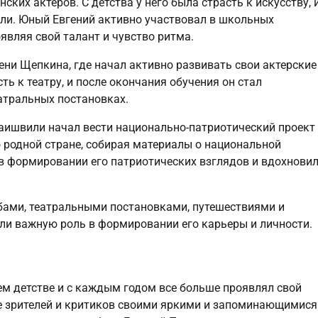
ких актеров. С детства у него была страсть к искусству, 
кли. Юный Евгений активно участвовал в школьных
являя свой талант и чувство ритма.
ени Щепкина, где начал активно развивать свои актерские
ть к театру, и после окончания обучения он стал
атральных постановках.
наишвили начал вести национально-патриотический проект
о родной стране, собирая материалы о национальной
 в формировании его патриотических взглядов и вдохнови
бами, театральными постановками, путешествиями и
ли важную роль в формировании его карьеры и личности.
ем детстве и с каждым годом все больше проявлял свой
ие зрителей и критиков своими яркими и запоминающимися