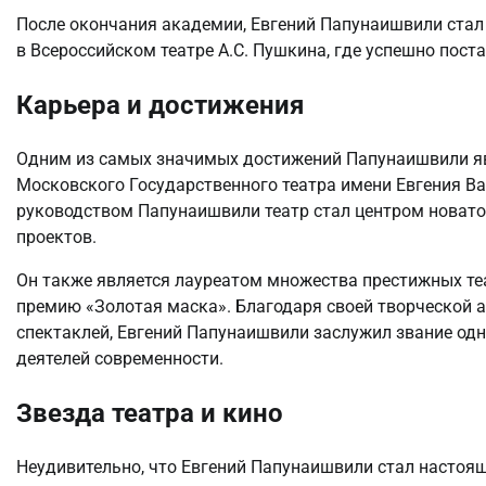
После окончания академии, Евгений Папунаишвили стал 
в Всероссийском театре А.С. Пушкина, где успешно пост
Карьера и достижения
Одним из самых значимых достижений Папунаишвили явл
Московского Государственного театра имени Евгения Вах
руководством Папунаишвили театр стал центром новато
проектов.
Он также является лауреатом множества престижных т
премию «Золотая маска». Благодаря своей творческой а
спектаклей, Евгений Папунаишвили заслужил звание од
деятелей современности.
Звезда театра и кино
Неудивительно, что Евгений Папунаишвили стал настояще