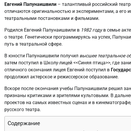
Евгений Папунаишвили
– талантливый российский театра
отличаются оригинальностью и экспериментами, а его 
театральными постановками и фильмами.
Родился Евгений Папунаишвили в
1982 году
в семье акте
о театре. Генетически программируясь на успех, Папуна
путь в театральной сфере.
В юности Папунаишвили получил
высшее театральное о
затем поступил в Школу-лицей <<Синяя птица>>, где за
отличного окончания лицея Евгений поступил в
Государс
продолжил актерское и режиссерское образование.
Вскоре после окончания учебы Папунаишвили решил зан
признаны критиками и зрителями культовыми. В дальн
проектов на самых известных сценах и в кинематографе
русского театра.
Содержание