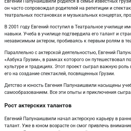
Евгений Папунаишвили родился в семье известных грузинс
он часто сопровождал родителей на репетиции и спекта
театральных постановках и музыкальных концертах, про
В 2001 году Евгений поступил в Театральное училище им
навыки. Учеба в училище подтвердила его талант и страс
независимым актером, пробиваясь к первым ролям в те
Параллельно с актерской деятельностью, Евгений Папу
«Азбука Грузии», в рамках которого он путешествовал п
культуре и традициях. Этот проект сыграл важную роль
его на создание спектаклей, посвященных Грузии.
Детство и юность Евгения Папунаишвили насыщены уче
самообразованием. Все эти опыты и приключения сыгра
Рост актерских талантов
Евгений Папунаишвили начал актерскую карьеру в ранн
талант. Уже в юном возрасте он смог привлечь вниман