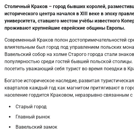
Столичный Краков – город бывших королей, разместивш
исторического центра начался в XIII веке в эпоху правл
университета, ставшего местом учёбы известного Копе
проживают крупнейшие еврейские общины Европы.
Современный Краков полон достопримечательностей сре
влиятельным был город под управлением польских мона
Вавельский собор на холме Старого города стали зна
популярностью среди гостей бывшей польской столицы.
посетить уважающий себя турист во время поездки в Кр
Богатое историческое наследие, развитая туристическа
кварталов каждый год как магнитом притягивают в горо
население гордится Краковом, неразрывно связанным с
Старый город
Главный рынок
Вавельский замок