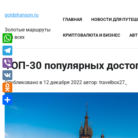
Перейти
Суббота, 8 августа, 2026
к
goldshanson.ru
содержимому
ГЛАВНАЯ
НОВОСТИ ДЛЯ ПУТЕ
Золотые маршруты
КРИПТОВАЛЮТА И БИЗНЕС
АВТ
для всех
WhatsApp
Telegram
ТОП-30 популярных досто
Viber
Опубликовано в
12 декабря 2022
автор:
travelbox27_
VK
Odnoklassniki
Отправить