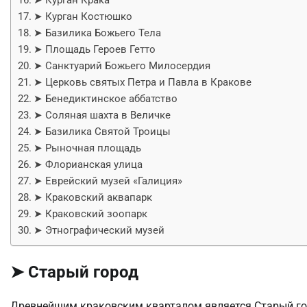
➤ Курган Костюшко
➤ Базилика Божьего Тела
➤ Площадь Героев Гетто
➤ Санктуарий Божьего Милосердия
➤ Церковь святых Петра и Павла в Кракове
➤ Бенедиктинское аббатство
➤ Соляная шахта в Величке
➤ Базилика Святой Троицы
➤ Рыночная площадь
➤ Флорианская улица
➤ Еврейский музей «Галиция»
➤ Краковский аквапарк
➤ Краковский зоопарк
➤ Этнографический музей
➤ Старый город
Древнейшим краковским кварталом является Старый горо