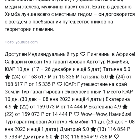
меди и железа, мужчины пасут скот. Ехать в деревню
Химба лучше всего с местным гидом – он договорится
с вождем о пребывании путешественников на
территории племени.
Фото: youtube.com
Доступен Индивидуальный тур
Пингвины в Африке!
Сафари и океан Тур гарантирован Автотур Намибия,
ЮАР
10 дн.
(17 – 26 декабря и ещё 5 дат)
Татьяна 5.0
(24)
от 168 617 ₽
от 15 335 ₽
Татьяна 5.0
(24)
от
168 617 ₽
от 15 335 ₽
ЮАР: Путешествие на край
Земли Тур гарантирован Экскурсионный 1 место ЮАР
10 дн.
(30 дек – 08 янв 2023 и ещё 4 даты)
Екатерина
4.9
(22)
от 159 073 ₽
от 14 444 ₽
Екатерина 4.9
(22)
от 159 073 ₽
от 14 444 ₽
Wow—Wow, Намибия!
Тур гарантирован Автотур Намибия
11 дн.
(29 дек – 08
янв 2023 и ещё 1 дата)
Дмитрий 5.0
(13)
116 854 ₽
9 738 ₽
Дмитрий 5.0
(13)
116 854 ₽
9 738 ₽