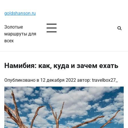
Перейти
Суббота, 8 августа, 2026
к
goldshanson.ru
содержимому
Золотые
маршруты для
всех
Намибия: как, куда и зачем ехать
Опубликовано в
12 декабря 2022
автор:
travelbox27_