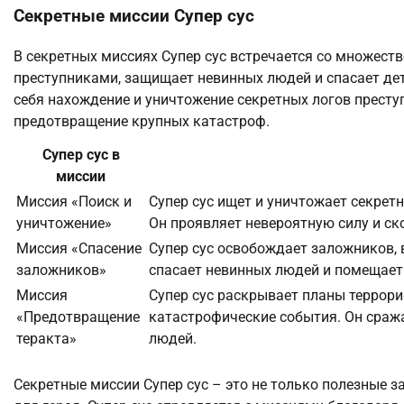
Секретные миссии Супер сус
В секретных миссиях Супер сус встречается со множеств
преступниками, защищает невинных людей и спасает дет
себя нахождение и уничтожение секретных логов престу
предотвращение крупных катастроф.
Супер сус в
миссии
Миссия «Поиск и
Супер сус ищет и уничтожает секрет
уничтожение»
Он проявляет невероятную силу и ск
Миссия «Спасение
Супер сус освобождает заложников,
заложников»
спасает невинных людей и помещает 
Миссия
Супер сус раскрывает планы террор
«Предотвращение
катастрофические события. Он сраж
теракта»
людей.
Секретные миссии Супер сус – это не только полезные з