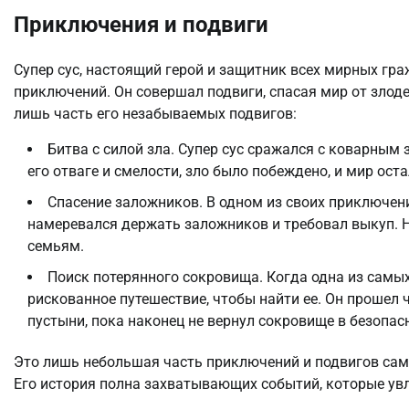
Приключения и подвиги
Супер сус, настоящий герой и защитник всех мирных г
приключений. Он совершал подвиги, спасая мир от злод
лишь часть его незабываемых подвигов:
Битва с силой зла. Супер сус сражался с коварным
его отваге и смелости, зло было побеждено, и мир оста
Спасение заложников. В одном из своих приключени
намеревался держать заложников и требовал выкуп. Но
семьям.
Поиск потерянного сокровища. Когда одна из самых
рискованное путешествие, чтобы найти ее. Он прошел
пустыни, пока наконец не вернул сокровище в безопас
Это лишь небольшая часть приключений и подвигов само
Его история полна захватывающих событий, которые увл