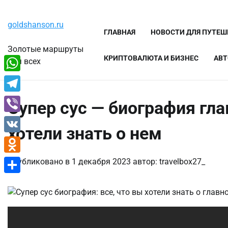
Перейти
Пятница, 7 августа, 2026
к
goldshanson.ru
содержимому
ГЛАВНАЯ
НОВОСТИ ДЛЯ ПУТЕ
Золотые маршруты
КРИПТОВАЛЮТА И БИЗНЕС
АВТ
для всех
WhatsApp
Telegram
Супер сус — биография глав
Viber
хотели знать о нем
VK
Odnoklassniki
Опубликовано в
1 декабря 2023
автор:
travelbox27_
Отправить