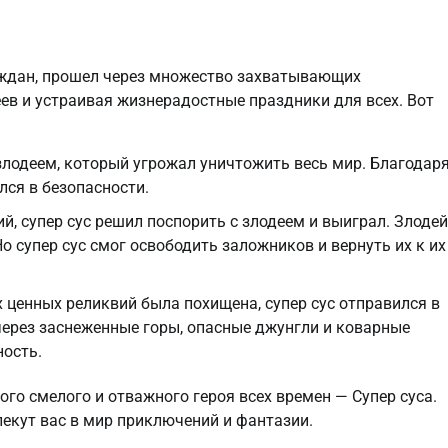
раждан, прошел через множество захватывающих
еев и устраивая жизнерадостные праздники для всех. Вот
 злодеем, который угрожал уничтожить весь мир. Благодар
лся в безопасности.
й, супер сус решил поспорить с злодеем и выиграл. Злодей
 супер сус смог освободить заложников и вернуть их к их
 ценных реликвий была похищена, супер сус отправился в
 через заснеженные горы, опасные джунгли и коварные
ность.
го смелого и отважного героя всех времен — Супер суса.
екут вас в мир приключений и фантазии.