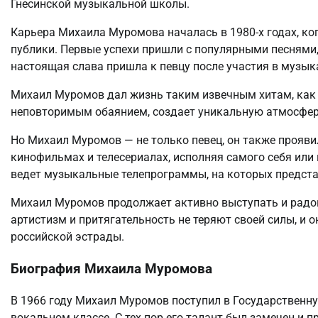
Гнесинской музыкальной школы.
Карьера Михаила Муромова началась в 1980-х годах, ко
публики. Первые успехи пришли с популярными песнями
настоящая слава пришла к певцу после участия в музы
Михаил Муромов дал жизнь таким извечным хитам, как «
неповторимым обаянием, создает уникальную атмосферу
Но Михаил Муромов — не только певец, он также проявил
кинофильмах и телесериалах, исполняя самого себя или 
ведет музыкальные телепрограммы, на которых предста
Михаил Муромов продолжает активно выступать и радов
артистизм и притягательность не теряют своей силы, и 
российской эстрады.
Биография Михаила Муромова
В 1966 году Михаил Муромов поступил в Государственн
вокальном классе. С тех пор его талант был замечен и 