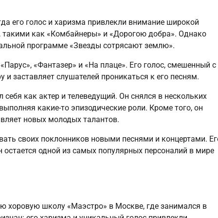
гда его голос и харизма привлекли внимание широкой
, такими как «Комбайнеры» и «Дорогою добра». Однако
кальной программе «Звезды сотрясают землю».
Парус», «Фантазер» и «На плаце». Его голос, смешенный с
 и заставляет слушателей проникаться к его песням.
 себя как актер и телеведущий. Он снялся в нескольких
выполняя какие-то эпизодические роли. Кроме того, он
вляет новых молодых талантов.
ать своих поклонников новыми песнями и концертами. Ег
он остается одной из самых популярных персоналий в мире
ую хоровую школу «Маэстро» в Москве, где занимался в
признан: его харизма и уникальный голос привлекли