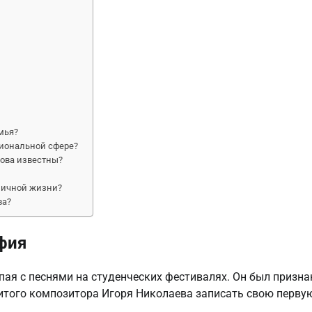
мья?
сиональной сфере?
ова известны?
личной жизни?
ва?
фия
пая с песнями на студенческих фестивалях. Он был призна
итого композитора Игоря Николаева записать свою перву