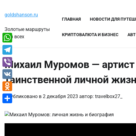
Перейти
Пятница, 7 августа, 2026
к
goldshanson.ru
содержимому
ГЛАВНАЯ
НОВОСТИ ДЛЯ ПУТЕ
Золотые маршруты
КРИПТОВАЛЮТА И БИЗНЕС
АВТ
для всех
WhatsApp
Telegram
Михаил Муромов — артист 
Viber
таинственной личной жиз
VK
Odnoklassniki
Опубликовано в
2 декабря 2023
автор:
travelbox27_
Отправить