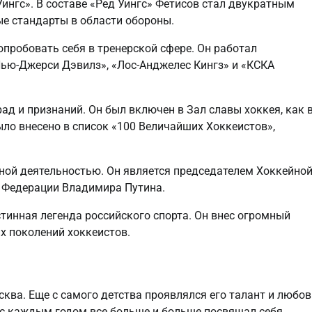
ингс». В составе «Ред Уингс» Фетисов стал двукратным
ые стандарты в области обороны.
пробовать себя в тренерской сфере. Он работал
Нью-Джерси Дэвилз», «Лос-Анджелес Кингз» и «КСКА
ад и признаний. Он был включен в Зал славы хоккея, как 
было внесено в список «100 Величайших Хоккеистов»,
ной деятельностью. Он является председателем Хоккейно
 Федерации Владимира Путина.
истинная легенда российского спорта. Он внес огромный
х поколений хоккеистов.
сква. Еще с самого детства проявлялся его талант и любов
и с каждым годом все больше и больше посвящал себя