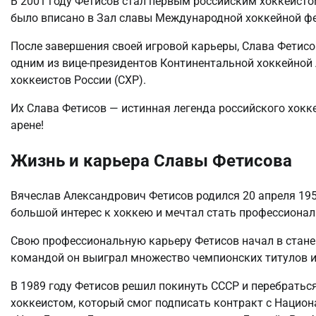
В 2001 году Фетисов стал первым российским хоккеистом
было вписано в Зал славы Международной хоккейной фед
После завершения своей игровой карьеры, Слава Фетисов
одним из вице-президентов Континентальной хоккейной 
хоккеистов России (СХР).
Их Слава Фетисов — истинная легенда российского хок
арене!
Жизнь и карьера Славы Фетисова
Вячеслав Александрович Фетисов родился 20 апреля 1958
большой интерес к хоккею и мечтал стать профессиона
Свою профессиональную карьеру Фетисов начал в стане «
командой он выиграл множество чемпионских титулов и
В 1989 году Фетисов решил покинуть СССР и перебратьс
хоккеистом, который смог подписать контракт с Национа