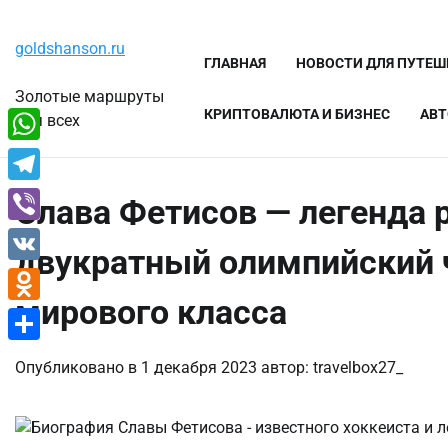
Перейти
Пятница, 7 августа, 2026
к
goldshanson.ru
содержимому
ГЛАВНАЯ
НОВОСТИ ДЛЯ ПУТЕ
Золотые маршруты
КРИПТОВАЛЮТА И БИЗНЕС
АВТ
для всех
WhatsApp
Telegram
Слава Фетисов — легенда 
Viber
двукратный олимпийский 
VK
мирового класса
Odnoklassniki
Отправить
Опубликовано в
1 декабря 2023
автор:
travelbox27_