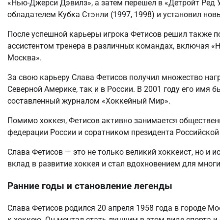
«Нью-Джерси Дэвилз», а затем перешел в «Детройт Ред У
обладателем Кубка Стэнли (1997, 1998) и установил нов
После успешной карьеры игрока Фетисов решил также по
ассистентом тренера в различных командах, включая «
Москва».
За свою карьеру Слава Фетисов получил множество нагр
Северной Америке, так и в России. В 2001 году его имя 
составленный журналом «Хоккейный Мир».
Помимо хоккея, Фетисов активно занимается обществен
федерации России и соратником президента Российской
Слава Фетисов — это не только великий хоккеист, но и 
вклад в развитие хоккея и стал вдохновением для многи
Ранние годы и становление легенды
Слава Фетисов родился 20 апреля 1958 года в городе Мо
к хоккею. Он мечтал стать лучшим в этом виде спорта 