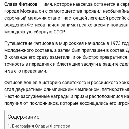
Слава Фетисов
— имя, которое навсегда останется в се
городе Москва, он с самого детства проявил необычайны
скромный мальчик станет настоящей легендой российско
рождения Фетисов начал заниматься хоккеем и показал
молодежную сборную СССР.
Путешествие Фетисова в мир хоккея началось в 1973 году
молодежного состава, а затем был приглашен в состав
Ц
В команде его сразу заметили, и он быстро превратился
точность в передачах и блестящие заслуги в защите сд
и за его пределами.
Фетисов вошел в историю советского и российского хок
стал двукратным олимпийским чемпионом, пятикратны
Честно заслуженные награды и призы расположилися на 
получил от поклонников, которые восхищались его игро
Содержание
Биография Славы Фетисова