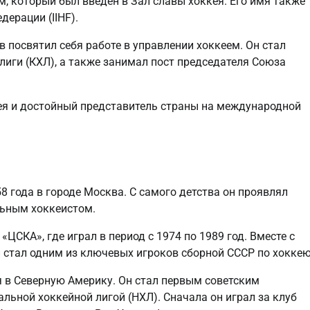
, который был введен в Зал славы хоккея. Его имя также
ерации (IIHF).
 посвятил себя работе в управлении хоккеем. Он стал
лиги (КХЛ), а также занимал пост председателя Союза
кея и достойный представитель страны на международной
 года в городе Москва. С самого детства он проявлял
льным хоккеистом.
ЦСКА», где играл в период с 1974 по 1989 год. Вместе с
 стал одним из ключевых игроков сборной СССР по хоккею
я в Северную Америку. Он стал первым советским
льной хоккейной лигой (НХЛ). Сначала он играл за клуб