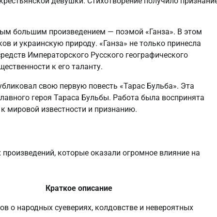
 крестьянской девушки. Стихотворение получило признани
рвым большим произведением — поэмой «Ганза». В этом
ов и украинскую природу. «Ганза» не только принесла
 средств Императорского Русского географического
ественности к его таланту.
публиковал свою первую повесть «Тарас Бульба». Эта
главного героя Тараса Бульбы. Работа была воспринята
 к мировой известности и признанию.
 произведений, которые оказали огромное влияние на
Краткое описание
ов о народных суевериях, колдовстве и невероятных