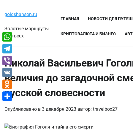
Перейти
Воскресенье, 9 августа, 2026
к
goldshanson.ru
содержимому
ГЛАВНАЯ
НОВОСТИ ДЛЯ ПУТЕ
Золотые маршруты
КРИПТОВАЛЮТА И БИЗНЕС
АВТ
для всех
WhatsApp
Telegram
Николай Васильевич Гогол
Viber
величия до загадочной см
VK
русской словесности
Odnoklassniki
Отправить
Опубликовано в
3 декабря 2023
автор:
travelbox27_