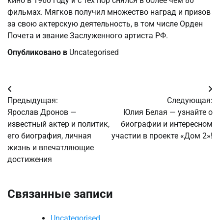
кино в 1960 году и с тех пор снялся в более чем 80
фильмах. Мягков получил множество наград и призов
за свою актерскую деятельность, в том числе Орден
Почета и звание Заслуженного артиста РФ.
Опубликовано в
Uncategorised
Навигация
Предыдущая:
Следующая:
по
Ярослав Дронов —
Юлия Белая — узнайте о
известный актер и политик,
биографии и интересном
записям
его биография, личная
участии в проекте «Дом 2»!
жизнь и впечатляющие
достижения
Связанные записи
Uncategorised