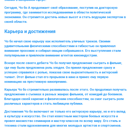
Сегодня, Чо бо А продолжает своё образование, поступив на докторскую
программу, где занимается исследованиями в области политической
экономики. Он стремится достичь новых высот и стать ведущим экспертом в
своей области.
Карьера и достижения
Чо бо
начал свою карьеру как исполнитель уличных трюков. Своими
удивительными физическими способностями и гибкостью он привлекал
внимание прохожих и собирал овации собравшихся. Его выступления стали
популярными и привлекли внимание агентов киноиндустрии.
Вскоре после своего дебюта Чо бо получил предложение сыграть в фильме,
где ему была предложена роль злодея. Он принял предложение сразу и
успешно справился с ролью, показав свою выразительность и актерский
талант. Этот фильм стал его прорывом в кино и принес ему первую
номинацию на престижную кинопремию.
Карьера Чо бо стремительно развивалась после этого. Он продолжал получать
предложения о съемках в разных жанрах фильмов, от комедий до боевиков.
Благодаря своей харизме и физическим способностям, он смог сыграть роли
различных характеров и стать любимцем публики.
Достижения Чо бо включают не только его актерскую карьеру, но и его вклад
в культуру и искусство. Он стал известным мастером боевых искусств и
провел множество семинаров и мастер-классов по всему миру. Его стиль и
техника стали вдохновением для многих молодых артистов и спортсменов.