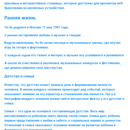
красивые и интерактивные страницы, которые доступны для просмотра веб-
браузерами на различных устройствах.
Ранняя жизнь
Чо бо
родился
в Москве
11 мая 1987 года
.
С ранних лет
проявлял любовь к
музыке и танцам
.
Будучи маленьким,
Чо бо
начал посещать
музыкальные школы
, где изучал
игру на
гитаре и фортепиано
.
С каждым годом
его талант и интерес к музыке все усиливался и развивался.
В школе
он участвовал в различных
музыкальных конкурсах и фестивалях
,
где демонстрировал свое мастерство.
Детство и семья
Известно, что детство играет важную роль в формировании личности
человека. В жизни каждого человека происходит ряд событий, которые
оказывают влияние на его характер и становление как личности. Так и в
биографии каждого человека можно найти интересные факты о его детстве и
семье.
Семья — это одна из основных составляющих детства. Весь мир
рассматривается ребенком через призму своей семьи. Семья дает ребенку
первые представления о любви и заботе, о социальных нормах и ценностях.
Отношения в семье оказывают огромное влияние на развитие ребенка и
формируют его мировоззрение.