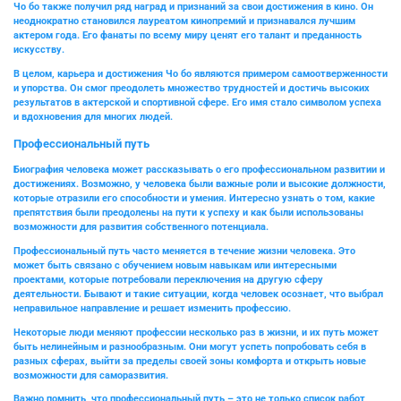
Чо бо также получил ряд наград и признаний за свои достижения в кино. Он
неоднократно становился лауреатом кинопремий и признавался лучшим
актером года. Его фанаты по всему миру ценят его талант и преданность
искусству.
В целом, карьера и достижения Чо бо являются примером самоотверженности
и упорства. Он смог преодолеть множество трудностей и достичь высоких
результатов в актерской и спортивной сфере. Его имя стало символом успеха
и вдохновения для многих людей.
Профессиональный путь
Биография человека может рассказывать о его профессиональном развитии и
достижениях. Возможно, у человека были важные роли и высокие должности,
которые отразили его способности и умения. Интересно узнать о том, какие
препятствия были преодолены на пути к успеху и как были использованы
возможности для развития собственного потенциала.
Профессиональный путь часто меняется в течение жизни человека. Это
может быть связано с обучением новым навыкам или интересными
проектами, которые потребовали переключения на другую сферу
деятельности. Бывают и такие ситуации, когда человек осознает, что выбрал
неправильное направление и решает изменить профессию.
Некоторые люди меняют профессии несколько раз в жизни, и их путь может
быть нелинейным и разнообразным. Они могут успеть попробовать себя в
разных сферах, выйти за пределы своей зоны комфорта и открыть новые
возможности для саморазвития.
Важно помнить, что профессиональный путь – это не только список работ,