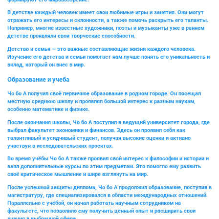
В детстве каждый человек имеет свои любимые игры и занятия. Они могут
отражать его интересы и склонности, а также помочь раскрыть его таланты.
Например, многие известные художники, поэты и музыканты уже в раннем
детстве проявляли свои творческие способности.
Детство и семья — это важные составляющие жизни каждого человека.
Изучение его детства и семьи помогает нам лучше понять его уникальность и
вклад, который он внес в мир.
Образование и учеба
Чо бо А
получил своё первичное образование в родном городе. Он посещал
местную среднюю школу и проявлял большой интерес к разным наукам,
особенно математике и физике.
После окончания школы, Чо бо А поступил в ведущий университет города, где
выбрал факультет экономики и финансов. Здесь он проявил себя как
талантливый и усидчивый студент, получая высокие оценки и активно
участвуя в исследовательских проектах.
Во время учёбы Чо бо А также проявил свой интерес к философии и истории и
взял дополнительные курсы по этим предметам. Это помогло ему развить
своё критическое мышление и шире взглянуть на мир.
После успешной защиты диплома, Чо бо А продолжил образование, поступив в
магистратуру, где специализировался в области международных отношений.
Параллельно с учёбой, он начал работать научным сотрудником на
факультете, что позволило ему получить ценный опыт и расширить свои
знания в выбранной сфере.