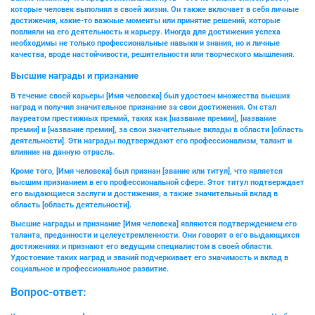
которые человек выполнял в своей жизни. Он также включает в себя личные
достижения, какие-то важные моменты или принятие решений, которые
повлияли на его деятельность и карьеру. Иногда для достижения успеха
необходимы не только профессиональные навыки и знания, но и личные
качества, вроде настойчивости, решительности или творческого мышления.
Высшие награды и признание
В течение своей карьеры [Имя человека] был удостоен множества высших
наград и получил значительное признание за свои достижения. Он стал
лауреатом престижных премий, таких как [название премии], [название
премии] и [название премии], за свои значительные вклады в области [область
деятельности]. Эти награды подтверждают его профессионализм, талант и
влияние на данную отрасль.
Кроме того, [Имя человека] был признан [звание или титул], что является
высшим признанием в его профессиональной сфере. Этот титул подтверждает
его выдающиеся заслуги и достижения, а также значительный вклад в
область [область деятельности].
Высшие награды и признание [Имя человека] являются подтверждением его
таланта, преданности и целеустремленности. Они говорят о его выдающихся
достижениях и признают его ведущим специалистом в своей области.
Удостоение таких наград и званий подчеркивает его значимость и вклад в
социальное и профессиональное развитие.
Вопрос-ответ: