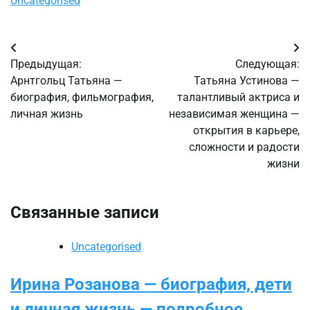
Uncategorised
Навигация
Предыдущая:
Следующая:
по
Арнтгольц Татьяна —
Татьяна Устинова —
биография, фильмография,
талантливый актриса и
записям
личная жизнь
независимая женщина —
открытия в карьере,
сложности и радости
жизни
Связанные записи
Uncategorised
Ирина Розанова — биография, дети
и личная жизнь — подробное