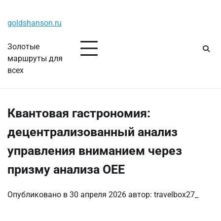
Перейти
Пятница, 7 августа, 2026
к
goldshanson.ru
содержимому
Золотые
маршруты для
всех
Квантовая гастрономия:
децентрализованный анализ
управления вниманием через
призму анализа OEE
Опубликовано в
30 апреля 2026
автор:
travelbox27_