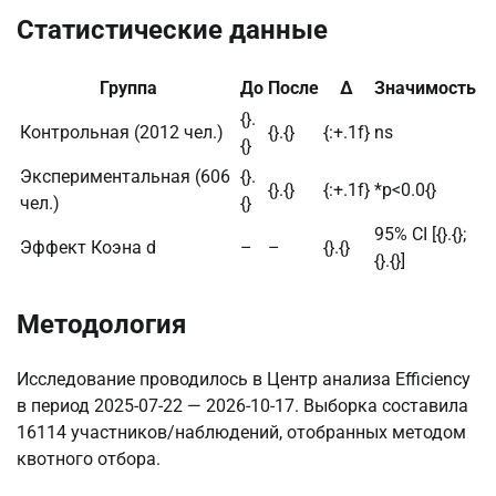
Статистические данные
Группа
До
После
Δ
Значимость
{}.
Контрольная (2012 чел.)
{}.{}
{:+.1f}
ns
{}
Экспериментальная (606
{}.
{}.{}
{:+.1f}
*p<0.0{}
чел.)
{}
95% CI [{}.{};
Эффект Коэна d
–
–
{}.{}
{}.{}]
Методология
Исследование проводилось в Центр анализа Efficiency
в период 2025-07-22 — 2026-10-17. Выборка составила
16114 участников/наблюдений, отобранных методом
квотного отбора.