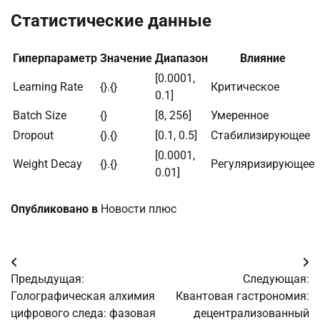
Статистические данные
Гиперпараметр
Значение
Диапазон
Влияние
[0.0001,
Learning Rate
{}.{}
Критическое
0.1]
Batch Size
{}
[8, 256]
Умеренное
Dropout
{}.{}
[0.1, 0.5]
Стабилизирующее
[0.0001,
Weight Decay
{}.{}
Регуляризирующее
0.01]
Опубликовано в
Новости плюс
Навигация
Предыдущая:
Следующая:
по
Голографическая алхимия
Квантовая гастрономия:
цифрового следа: фазовая
децентрализованный
записям