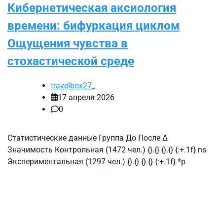
Кибернетическая аксиология
времени: бифуркация циклом
Ощущения чувства в
стохастической среде
travelbox27_
17 апреля 2026
0
Статистические данные Группа До После Δ
Значимость Контрольная (1472 чел.) {}.{} {}.{} {:+.1f} ns
Экспериментальная (1297 чел.) {}.{} {}.{} {:+.1f} *p