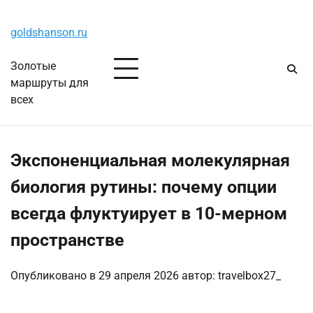
Перейти
Суббота, 8 августа, 2026
к
goldshanson.ru
содержимому
Золотые
маршруты для
всех
Экспоненциальная молекулярная
биология рутины: почему опции
всегда флуктуирует в 10-мерном
пространстве
Опубликовано в
29 апреля 2026
автор:
travelbox27_