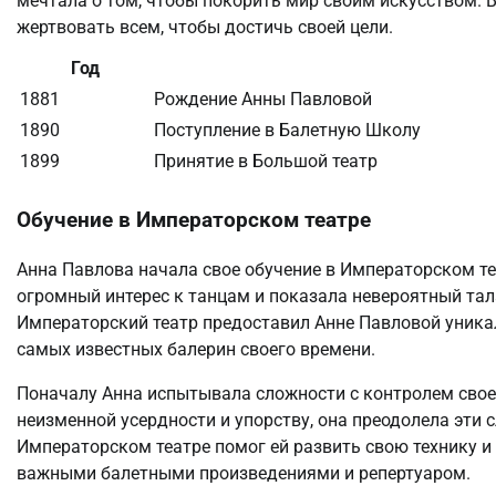
мечтала о том, чтобы покорить мир своим искусством. В 
жертвовать всем, чтобы достичь своей цели.
Год
1881
Рождение Анны Павловой
1890
Поступление в Балетную Школу
1899
Принятие в Большой театр
Обучение в Императорском театре
Анна Павлова начала свое обучение в Императорском те
огромный интерес к танцам и показала невероятный тала
Императорский театр предоставил Анне Павловой уникал
самых известных балерин своего времени.
Поначалу Анна испытывала сложности с контролем своег
неизменной усердности и упорству, она преодолела эти 
Императорском театре помог ей развить свою технику и
важными балетными произведениями и репертуаром.