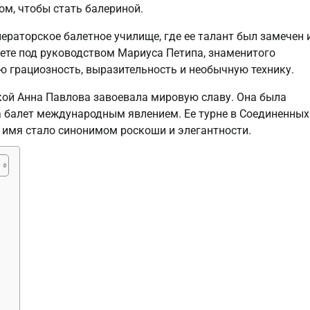
ом, чтобы стать балериной.
мператорское балетное училище, где ее талант был замечен 
ете под руководством Мариуса Петипа, знаменитого
ю грациозность, выразительность и необычную технику.
ой Анна Павлова завоевала мировую славу. Она была
а балет международным явлением. Ее турне в Соединенных
е имя стало синонимом роскоши и элегантности.