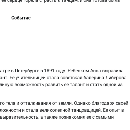
ее сердце горела страсть к танцам, и она готова была
Событие
атре в Петербурге в 1891 году. Ребенком Анна выразила
нт. Ее учительницей стала советская балерина Либерова.
ьную возможность развить ее талант и стать одной из
о тела и отталкивания от земли. Однако благодаря своей
сложности и стала великолепной танцовщицей. Ее опыт в
 выразительность, а также познакомил ее с самыми