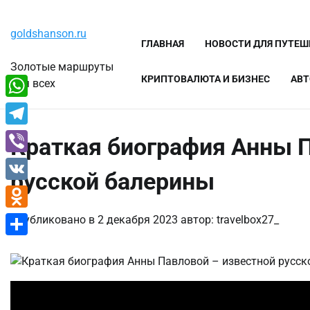
Перейти
Четверг, 6 августа, 2026
к
goldshanson.ru
содержимому
ГЛАВНАЯ
НОВОСТИ ДЛЯ ПУТЕ
Золотые маршруты
КРИПТОВАЛЮТА И БИЗНЕС
АВТ
для всех
WhatsApp
Telegram
Краткая биография Анны П
Viber
русской балерины
VK
Odnoklassniki
Опубликовано в
2 декабря 2023
автор:
travelbox27_
Отправить