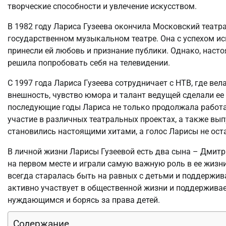
творческие способности и увлечение искусством.
В 1982 году Лариса Гузеева окончила Московский театр
государственном музыкальном театре. Она с успехом и
принесли ей любовь и признание публики. Однако, наст
решила попробовать себя на телевидении.
С 1997 года Лариса Гузеева сотрудничает с НТВ, где ве
внешность, чувство юмора и талант ведущей сделали ее
последующие годы Лариса не только продолжала работат
участие в различных театральных проектах, а также вы
становились настоящими хитами, а голос Ларисы не ос
В личной жизни Ларисы Гузеевой есть два сына – Дмитри
на первом месте и играли самую важную роль в ее жизн
всегда старалась быть на равных с детьми и поддержив
активно участвует в общественной жизни и поддерживае
нуждающимся и борясь за права детей.
Содержание