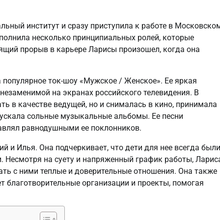
альный институт и сразу приступила к работе в Московско
сполнила несколько принципиальных ролей, которые
оящий прорыв в карьере Ларисы произошел, когда она
ла популярное ток-шоу «Мужское / Женское». Ее яркая
 незаменимой на экранах российского телевидения. В
ь в качестве ведущей, но и снималась в кино, принимала
пускала сольные музыкальные альбомы. Ее песни
тавлял равнодушными ее поклонников.
й и Илья. Она подчеркивает, что дети для нее всегда был
и. Несмотря на суету и напряженный график работы, Ларис
ать с ними теплые и доверительные отношения. Она также
т благотворительные организации и проекты, помогая