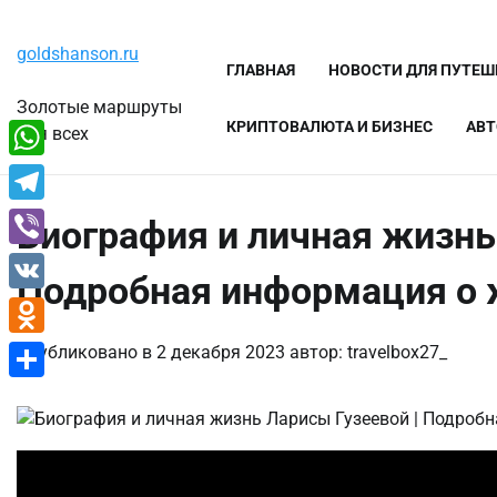
Перейти
Четверг, 6 августа, 2026
к
goldshanson.ru
содержимому
ГЛАВНАЯ
НОВОСТИ ДЛЯ ПУТЕ
Золотые маршруты
КРИПТОВАЛЮТА И БИЗНЕС
АВТ
для всех
WhatsApp
Telegram
Биография и личная жизнь
Viber
Подробная информация о 
VK
Odnoklassniki
Опубликовано в
2 декабря 2023
автор:
travelbox27_
Отправить