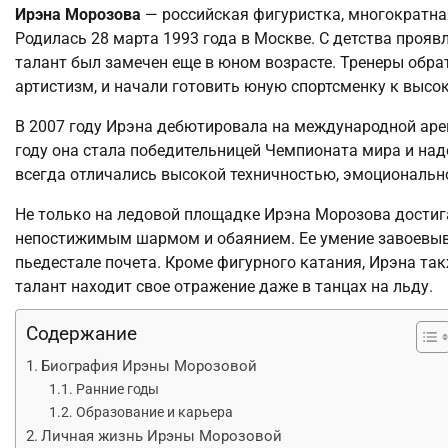
Ирэна Морозова
— российская фигуристка, многократна
Родилась 28 марта 1993 года в Москве. С детства прояв
талант был замечен еще в юном возрасте. Тренеры обрат
артистизм, и начали готовить юную спортсменку к выс
В 2007 году Ирэна дебютировала на международной арен
году она стала победительницей Чемпионата мира и над
всегда отличались высокой техничностью, эмоциональн
Не только на ледовой площадке Ирэна Морозова достига
непостижимым шармом и обаянием. Ее умение завоевыва
пьедестале почета. Кроме фигурного катания, Ирэна так
талант находит свое отражение даже в танцах на льду.
Содержание
Биография Ирэны Морозовой
Ранние годы
Образование и карьера
Личная жизнь Ирэны Морозовой