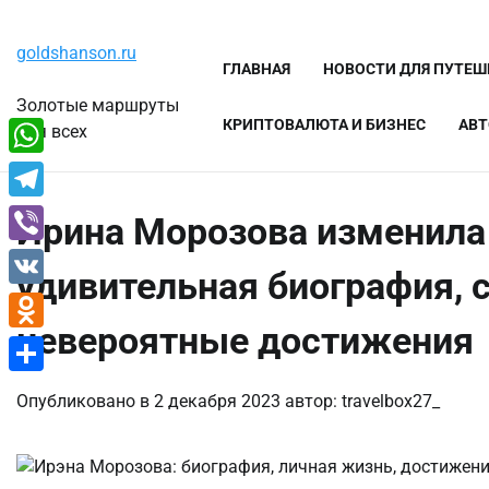
Перейти
Четверг, 6 августа, 2026
к
goldshanson.ru
содержимому
ГЛАВНАЯ
НОВОСТИ ДЛЯ ПУТЕ
Золотые маршруты
КРИПТОВАЛЮТА И БИЗНЕС
АВТ
для всех
WhatsApp
Telegram
Ирина Морозова изменила
Viber
удивительная биография, 
VK
невероятные достижения
Odnoklassniki
Отправить
Опубликовано в
2 декабря 2023
автор:
travelbox27_