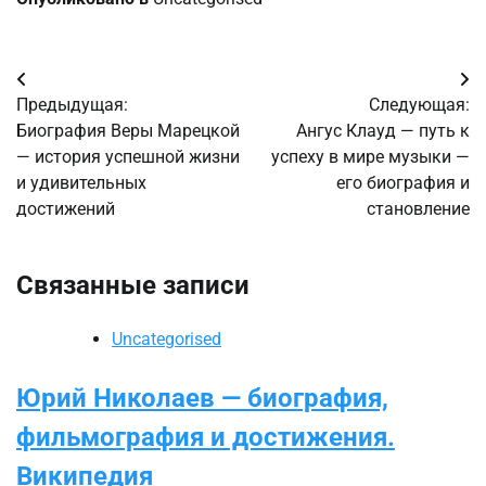
Навигация
Предыдущая:
Следующая:
по
Биография Веры Марецкой
Ангус Клауд — путь к
— история успешной жизни
успеху в мире музыки —
записям
и удивительных
его биография и
достижений
становление
Связанные записи
Uncategorised
Юрий Николаев — биография,
фильмография и достижения.
Википедия