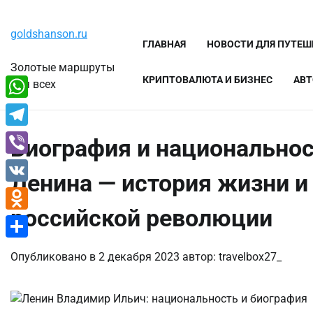
Перейти
Пятница, 7 августа, 2026
к
goldshanson.ru
содержимому
ГЛАВНАЯ
НОВОСТИ ДЛЯ ПУТЕ
Золотые маршруты
КРИПТОВАЛЮТА И БИЗНЕС
АВТ
для всех
WhatsApp
Telegram
Биография и национально
Viber
Ленина — история жизни и
VK
российской революции
Odnoklassniki
Отправить
Опубликовано в
2 декабря 2023
автор:
travelbox27_