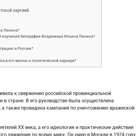
тской партией
а Ленина?
я изучения биографии Владимира Ильича Ленина?
туацию в России?
а в его жизни и политической карьере?
ривела к свержению российской провинциальной
 в стране. В его руководстве была осуществлена
 а также проведена кампания по уничтожению вражеской
телей XX века, а его идеология и практические действия
го движения по всему миру. Он умер в Москве в 1924 году