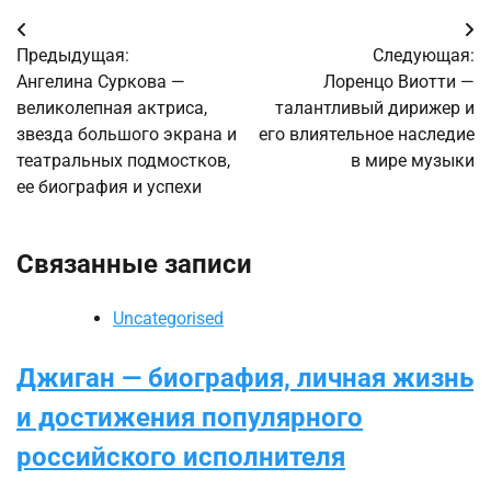
Навигация
Предыдущая:
Следующая:
по
Ангелина Суркова —
Лоренцо Виотти —
великолепная актриса,
талантливый дирижер и
записям
звезда большого экрана и
его влиятельное наследие
театральных подмостков,
в мире музыки
ее биография и успехи
Связанные записи
Uncategorised
Джиган — биография, личная жизнь
и достижения популярного
российского исполнителя