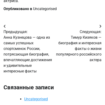
актриса.
Опубликовано в
Uncategorised
Навигация
Предыдущая:
Следующая:
по
Анна Кузнецова — одна из
Тимур Кизяков —
самых успешных
биография и интересная
записям
спортсменок России,
факты о жизни
потрясающая биография,
популярного российского
впечатляющие достижения
актера
и удивительные
интересные факты
Связанные записи
Uncategorised