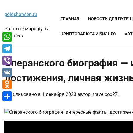
Перейти
Пятница, 7 августа, 2026
к
goldshanson.ru
содержимому
ГЛАВНАЯ
НОВОСТИ ДЛЯ ПУТЕ
Золотые маршруты
КРИПТОВАЛЮТА И БИЗНЕС
АВТ
для всех
WhatsApp
Telegram
Сперанского биография — 
Viber
достижения, личная жизн
VK
Odnoklassniki
Опубликовано в
1 декабря 2023
автор:
travelbox27_
Отправить