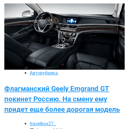
Авторубрика
Флагманский Geely Emgrand GT
покинет Россию. На смену ему
придет еще более дорогая модель
travelbox27_