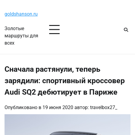
Перейти
Пятница, 7 августа, 2026
к
goldshanson.ru
содержимому
Золотые
маршруты для
всех
Сначала растянули, теперь
зарядили: спортивный кроссовер
Audi SQ2 дебютирует в Париже
Опубликовано в
19 июня 2020
автор:
travelbox27_