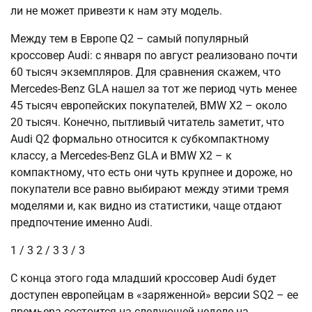
ли не может привезти к нам эту модель.
Между тем в Европе Q2 – самый популярный
кроссовер Audi: с января по август реализовано почти
60 тысяч экземпляров. Для сравнения скажем, что
Mercedes-Benz GLA нашел за тот же период чуть менее
45 тысяч европейских покупателей, BMW X2 – около
20 тысяч. Конечно, пытливый читатель заметит, что
Audi Q2 формально относится к субкомпактному
классу, а Mercedes-Benz GLA и BMW X2 – к
компактному, что есть они чуть крупнее и дороже, но
покупатели все равно выбирают между этими тремя
моделями и, как видно из статистики, чаще отдают
предпочтение именно Audi.
1
/ 3
2
/ 3
3
/ 3
С конца этого года младший кроссовер Audi будет
доступен европейцам в «заряженной» версии SQ2 – ее
премьера состоится на следующей неделе на