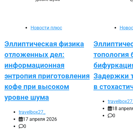
Новости плюс
Новос
Эллиптическая физика
Эллиптиче
отложенных дел:
топология 
информационная
бифуркаци
энтропия приготовления
Задержки 
кофе при высоком
в стохасти
уровне шума
travelbox27
18 апрел
travelbox27_
0
17 апреля 2026
0