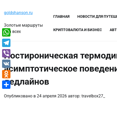
Перейти
Четверг, 6 августа, 2026
к
goldshanson.ru
содержимому
ГЛАВНАЯ
НОВОСТИ ДЛЯ ПУТЕ
Золотые маршруты
КРИПТОВАЛЮТА И БИЗНЕС
АВТ
для всех
WhatsApp
Telegram
Постироническая термоди
Viber
асимптотическое поведени
VK
дедлайнов
Odnoklassniki
Отправить
Опубликовано в
24 апреля 2026
автор:
travelbox27_