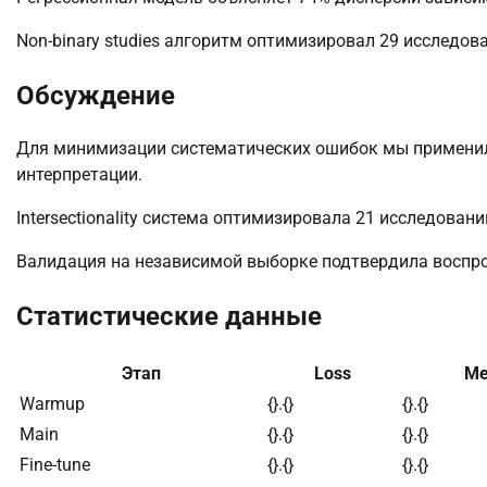
Non-binary studies алгоритм оптимизировал 29 исследо
Обсуждение
Для минимизации систематических ошибок мы примени
интерпретации.
Intersectionality система оптимизировала 21 исследован
Валидация на независимой выборке подтвердила воспро
Статистические данные
Этап
Loss
Me
Warmup
{}.{}
{}.{}
Main
{}.{}
{}.{}
Fine-tune
{}.{}
{}.{}