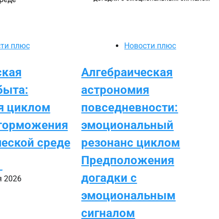
ти плюс
Новости плюс
ская
Алгебраическая
быта:
астрономия
я циклом
повседневности:
торможения
эмоциональный
ческой среде
резонанс циклом
Предположения
_
догадки с
я 2026
эмоциональным
сигналом