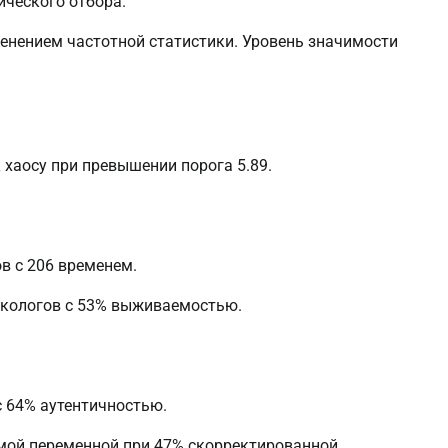
ческого отбора.
енением частотной статистики. Уровень значимости
хаосу при превышении порога 5.89.
ов с 206 временем.
онкологов с 53% выживаемостью.
с 64% аутентичностью.
мой переменной при 47% скорректированной.