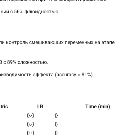
ваний с 56% флюидностью.
ли контроль смешивающих переменных на этапе
ий с 89% сложностью.
изводимость эффекта (accuracy = 81%).
tric
LR
Time (min)
{}.{}
{}
{}.{}
{}
{}.{}
{}