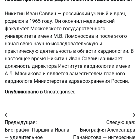
Никитин Иван Саввич — российский ученый и врач,
родился в 1965 году. Он окончил медицинский
факультет Московского государственного
университета имени М.В. Ломоносова и после этого
начал свою научно-исследовательскую и
практическую деятельность в области кардиологии. В
настоящее время Никитин Иван Саввич занимает
должность директора Института кардиологии имени
А.Л. Мясникова и является заместителем главного
кардиолога Министерства здравоохранения России.
Опубликовано в
Uncategorised
Навигация
Предыдущая:
Следующая:
по
Биография Паршина Ивана
Биография Александра
— удивительное
Панайотова — интересные
записям