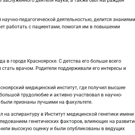
е заслуженного деятеля науки, а также был награжден
 научно-педагогической деятельностью, делится знаниям
ет работать с пациентами, помогая им в повышении
а в городе Красноярске. С детства его больше всего
 стать врачом. Родители поддерживали его интересы и
сноярский медицинский институт, где получил высшее
большой трудолюбие и активно участвовал в научно-
и были признаны лучшими на факультете.
л на аспирантуру в Институт медицинской генетики имени
сследованием генетических факторов, влияющих на развити
учили высокую оценку и были опубликованы в ведущих