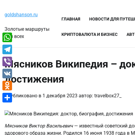
Перейти
Суббота, 8 августа, 2026
к
goldshanson.ru
содержимому
ГЛАВНАЯ
НОВОСТИ ДЛЯ ПУТЕ
Золотые маршруты
КРИПТОВАЛЮТА И БИЗНЕС
АВТ
для всех
WhatsApp
Telegram
Мясников Википедия – док
Viber
достижения
VK
Odnoklassniki
Опубликовано в
1 декабря 2023
автор:
travelbox27_
Отправить
Мясников Виктор Васильевич
— известный советский до
здорового образа жизни. Родился 16 июня 1938 года в 