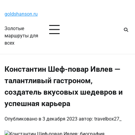
Перейти
Пятница, 7 августа, 2026
к
goldshanson.ru
содержимому
Золотые
маршруты для
всех
Константин Шеф-повар Ивлев —
талантливый гастроном,
создатель вкусовых шедевров и
успешная карьера
Опубликовано в
3 декабря 2023
автор:
travelbox27_