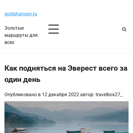
Перейти
Пятница, 7 августа, 2026
к
goldshanson.ru
содержимому
Золотые
маршруты для
всех
Как подняться на Эверест всего за
один день
Опубликовано в
12 декабря 2022
автор:
travelbox27_