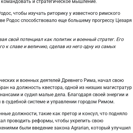
 командовать и стратегическое мышление.
одос, чтобы изучать риторику у известного римского
ове Родос способствовало еще большему прогрессу Цезаря
я свой потенциал как политик и военный стратег. Его
о к славе и величию, сделав из него одну из самых
ческих и военных деятелей Древнего Рима, начал свою
збран на должность квестора, одной из низших магистратур
нансами и судил малые дела. Благодаря своей энергии и
 в судебной системе и управлении городом Римом.
ные должности, такие как претор и консул, что подняло
жал проводить реформы, чтобы укрепить свою
ениями были введение закона Agrarian, который улучшил