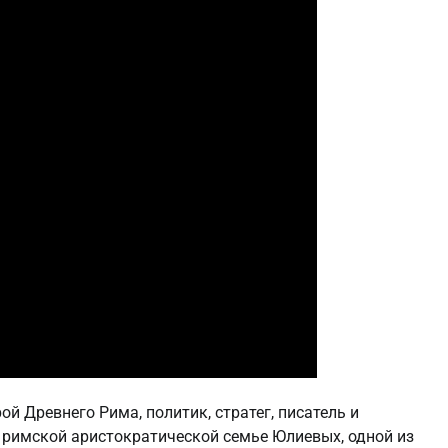
й Древнего Рима, политик, стратег, писатель и
 римской аристократической семье Юлиевых, одной из