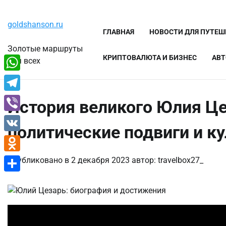
Перейти
Суббота, 8 августа, 2026
к
goldshanson.ru
содержимому
ГЛАВНАЯ
НОВОСТИ ДЛЯ ПУТЕ
Золотые маршруты
КРИПТОВАЛЮТА И БИЗНЕС
АВТ
для всех
WhatsApp
Telegram
История великого Юлия Це
Viber
политические подвиги и к
VK
Odnoklassniki
Опубликовано в
2 декабря 2023
автор:
travelbox27_
Отправить