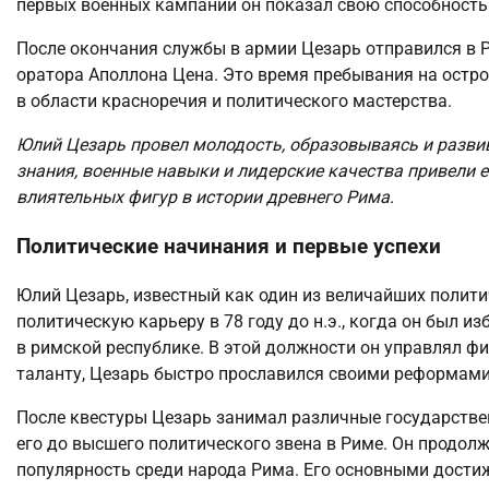
первых военных кампаний он показал свою способность
После окончания службы в армии Цезарь отправился в Р
оратора Аполлона Цена. Это время пребывания на остр
в области красноречия и политического мастерства.
Юлий Цезарь провел молодость, образовываясь и развива
знания, военные навыки и лидерские качества привели ег
влиятельных фигур в истории древнего Рима.
Политические начинания и первые успехи
Юлий Цезарь, известный как один из величайших полити
политическую карьеру в 78 году до н.э., когда он был и
в римской республике. В этой должности он управлял фи
таланту, Цезарь быстро прославился своими реформами
После квестуры Цезарь занимал различные государствен
его до высшего политического звена в Риме. Он продол
популярность среди народа Рима. Его основными достиж