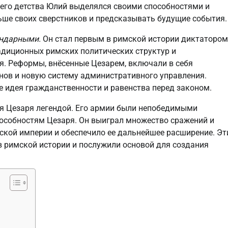
него детства Юлий выделялся своими способностями и
ьше своих сверстников и предсказывать будущие события.
ендарными.
Он стал первым в римской истории диктатором
адиционных римских политических структур и
. Реформы, внёсенные Цезарем, включали в себя
нов и новую систему административного управления.
е идея гражданственности и равенства перед законом.
я Цезаря легендой. Его армии были непобедимыми
пособностям Цезаря. Он выиграл множество сражений и
мской империи и обеспечило ее дальнейшее расширение. Эт
в римской истории и послужили основой для создания