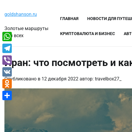
Перейти
Пятница, 7 августа, 2026
к
goldshanson.ru
содержимому
ГЛАВНАЯ
НОВОСТИ ДЛЯ ПУТЕ
Золотые маршруты
КРИПТОВАЛЮТА И БИЗНЕС
АВТ
для всех
WhatsApp
Telegram
Иран: что посмотреть и ка
Viber
Опубликовано в
12 декабря 2022
автор:
travelbox27_
VK
Odnoklassniki
Отправить