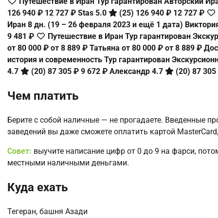
Путешествие в Иран Тур гарантирован Авторский Ир
126 940 ₽
12 727 ₽
Stas 5.0
(25)
126 940 ₽
12 727 ₽
Иран
8 дн.
(19 – 26 февраля 2023 и ещё 1 дата)
Виктори
9 481 ₽
Путешествие в Иран Тур гарантирован Экск
от 80 000 ₽
от 8 889 ₽
Татьяна
от 80 000 ₽
от 8 889 ₽
Дос
история и современность Тур гарантирован Экскурсио
4.7
(20)
87 305 ₽
9 672 ₽
Александр 4.7
(20)
87 305
Чем платить
Берите с собой наличные — не прогадаете. Введенные пр
заведений вы даже сможете оплатить картой MasterCard,
Совет:
выучите написание цифр от 0 до 9 на фарси, пото
местными наличными деньгами.
Куда ехать
Тегеран, башня Азади