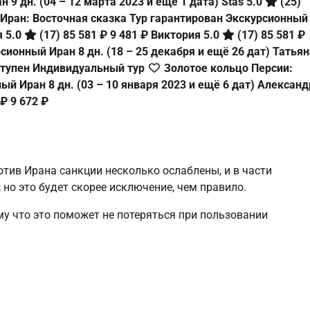
ан
9 дн.
(04 – 12 марта 2023 и ещё 1 дата)
Stas 5.0
(25)
Иран: Восточная сказка Тур гарантирован Экскурсионный
я 5.0
(17)
85 581 ₽
9 481 ₽
Виктория 5.0
(17)
85 581 ₽
урсионный Иран
8 дн.
(18 – 25 декабря и ещё 26 дат)
Татьян
тупен Индивидуальный тур
Золотое кольцо Персии:
нный Иран
8 дн.
(03 – 10 января 2023 и ещё 6 дат)
Александ
 ₽
9 672 ₽
отив Ирана санкции несколько ослаблены, и в части
 но это будет скорее исключение, чем правило.
му что это поможет не потеряться при пользовании