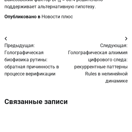
поддерживает альтернативную гипотезу.
Опубликовано в
Новости плюс
Навигация
Предыдущая:
Следующая:
по
Голографическая
Голографическая алхимия
биофизика рутины:
цифрового следа:
записям
обратная причинность в
рекуррентные паттерны
процессе верификации
Rules в нелинейной
динамике
Связанные записи