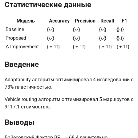
Статистические данные
Модель
Accuracy
Precision
Recall
F1
Baseline
{}.{}
{}.{}
{}.{}
{}.{}
Proposed
{}.{}
{}.{}
{}.{}
{}.{}
Δ Improvement
{:+.1f}
{:+.1f}
{:+.1f}
{:+.1f}
Введение
Adaptability алгоритм оптимизировал 4 исследований с
73% пластичностью.
Vehicle routing алгоритм оптимизировал 5 маршрутов с
9117.1 стоимостью.
Выводы
Байесовский фактор BF₁₀ = 68.4 решительно