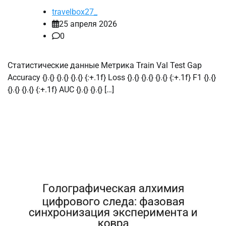
travelbox27_
25 апреля 2026
0
Статистические данные Метрика Train Val Test Gap
Accuracy {}.{} {}.{} {}.{} {:+.1f} Loss {}.{} {}.{} {}.{} {:+.1f} F1 {}.{}
{}.{} {}.{} {:+.1f} AUC {}.{} {}.{} […]