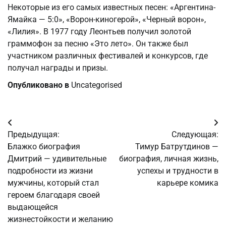
Некоторые из его самых известных песен: «Аргентина-
Ямайка — 5:0», «Ворон-киногерой», «Черный ворон»,
«Лилия». В 1977 году Леонтьев получил золотой
граммофон за песню «Это лето». Он также был
участником различных фестивалей и конкурсов, где
получал награды и призы.
Опубликовано в
Uncategorised
Навигация
Предыдущая:
Следующая:
по
Блажко биография
Тимур Батрутдинов —
Дмитрий — удивительные
биография, личная жизнь,
записям
подробности из жизни
успехы и трудности в
мужчины, который стал
карьере комика
героем благодаря своей
выдающейся
жизнестойкости и желанию