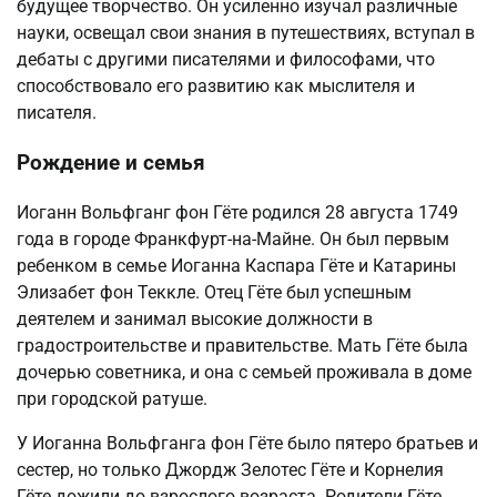
будущее творчество. Он усиленно изучал различные
науки, освещал свои знания в путешествиях, вступал в
дебаты с другими писателями и философами, что
способствовало его развитию как мыслителя и
писателя.
Рождение и семья
Иоганн Вольфганг фон Гёте родился 28 августа 1749
года в городе Франкфурт-на-Майне. Он был первым
ребенком в семье Иоганна Каспара Гёте и Катарины
Элизабет фон Теккле. Отец Гёте был успешным
деятелем и занимал высокие должности в
градостроительстве и правительстве. Мать Гёте была
дочерью советника, и она с семьей проживала в доме
при городской ратуше.
У Иоганна Вольфганга фон Гёте было пятеро братьев и
сестер, но только Джордж Зелотес Гёте и Корнелия
Гёте дожили до взрослого возраста. Родители Гёте