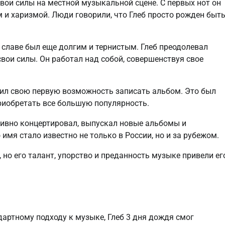
свои силы на местной музыкальной сцене. С первых нот он
и харизмой. Люди говорили, что Глеб просто рожден быт
 славе был еще долгим и тернистым. Глеб преодолевал
 свои силы. Он работал над собой, совершенствуя свое
учил свою первую возможность записать альбом. Это был
приобретать все большую популярность.
активно концертировал, выпускал новые альбомы и
мя стало известно не только в России, но и за рубежом.
 но его талант, упорство и преданность музыке привели ег
артному подходу к музыке, Глеб 3 дня дождя смог