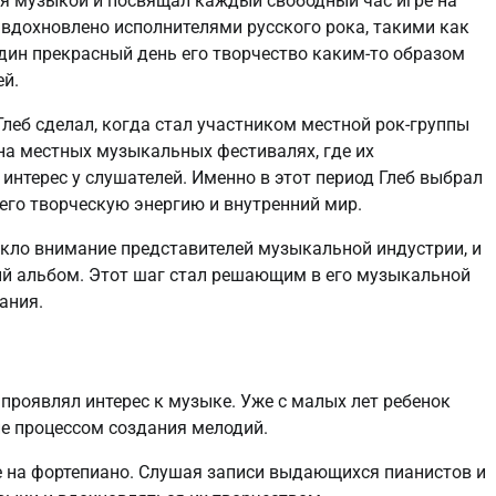
ся музыкой и посвящал каждый свободный час игре на
о вдохновлено исполнителями русского рока, такими как
 один прекрасный день его творчество каким-то образом
ей.
еб сделал, когда стал участником местной рок-группы
на местных музыкальных фестивалях, где их
нтерес у слушателей. Именно в этот период Глеб выбрал
его творческую энергию и внутренний мир.
екло внимание представителей музыкальной индустрии, и
ый альбом. Этот шаг стал решающим в его музыкальной
ания.
 проявлял интерес к музыке. Уже с малых лет ребенок
е процессом создания мелодий.
е на фортепиано. Слушая записи выдающихся пианистов и