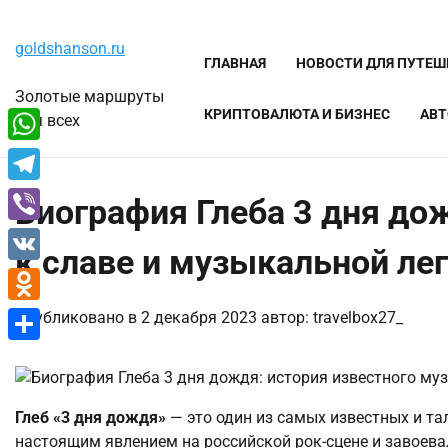
Перейти
Суббота, 8 августа, 2026
к
goldshanson.ru
содержимому
ГЛАВНАЯ
НОВОСТИ ДЛЯ ПУТЕ
Золотые маршруты
КРИПТОВАЛЮТА И БИЗНЕС
АВТ
для всех
WhatsApp
Telegram
Биография Глеба 3 дня д
Viber
к славе и музыкальной ле
VK
Odnoklassniki
Опубликовано в
2 декабря 2023
автор:
travelbox27_
Отправить
Глеб «3 дня дождя»
— это один из самых известных и та
настоящим явлением на российской рок-сцене и завоев