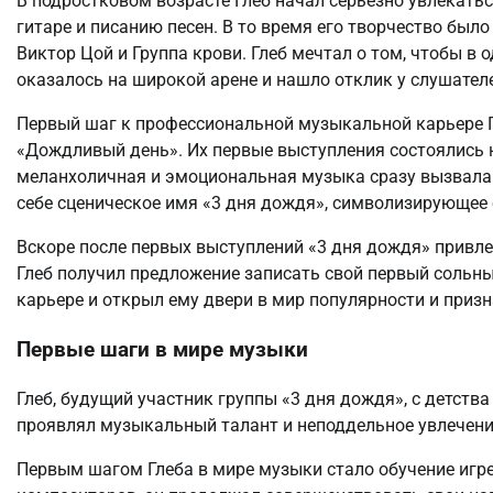
В подростковом возрасте Глеб начал серьезно увлекать
гитаре и писанию песен. В то время его творчество был
Виктор Цой и Группа крови. Глеб мечтал о том, чтобы в
оказалось на широкой арене и нашло отклик у слушател
Первый шаг к профессиональной музыкальной карьере Гл
«Дождливый день». Их первые выступления состоялись 
меланхоличная и эмоциональная музыка сразу вызвала и
себе сценическое имя «3 дня дождя», символизирующее 
Вскоре после первых выступлений «3 дня дождя» привл
Глеб получил предложение записать свой первый сольн
карьере и открыл ему двери в мир популярности и призн
Первые шаги в мире музыки
Глеб, будущий участник группы «3 дня дождя», с детства
проявлял музыкальный талант и неподдельное увлечени
Первым шагом Глеба в мире музыки стало обучение игр