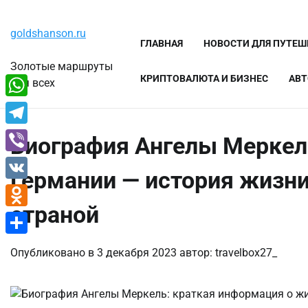
Перейти
Пятница, 7 августа, 2026
к
goldshanson.ru
содержимому
ГЛАВНАЯ
НОВОСТИ ДЛЯ ПУТЕ
Золотые маршруты
КРИПТОВАЛЮТА И БИЗНЕС
АВТ
для всех
WhatsApp
Telegram
Биография Ангелы Меркел
Viber
Германии — история жизни
VK
страной
Odnoklassniki
Отправить
Опубликовано в
3 декабря 2023
автор:
travelbox27_