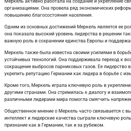
Меркель активно работала на создание и укрепление с
организациями. Она провела ряд экономических реформ
повышению благосостояния населения.
Одним из основных достижений Меркель является ее рол
она показала высокий уровень лидерства в решении так
важную роль в сохранении единства Европы и поддержан
Меркель также была известна своими усилиями в борьб
устойчивых технологий. Она поддерживала переход к в
сокращение выбросов парниковых газов. Ее лидерство в
укрепить репутацию Германии как лидера в борьбе с из
Кроме того, Меркель играла ключевую роль в укреплени
другими странами. Она стремилась к диалогу и взаимоп
различными лидерами мира помогла смягчить напряженн
Общественное мнение о Меркель часто связывается с вы
интеллект и лидерские качества сыграли ключевую роль
признание как в Германии, так и за рубежом.