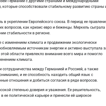
вязей Германии с другими странами и международными
, которые способствовали стабильному развитию страны 
ь в укреплении Европейского союза. В период ее правлени
их вопросов, как кризис евро и беженцы. Меркель сыграла
ии стабильности в регионе.
е с изменением климата и продвижении экологически
озобновляемым источникам энергии и активно выступала з
 этой области привлекло внимание всего мира и помогло
менением климата.
и сотрудничества между Германией и Россией, а также
ониманию, и ее способность находить общий язык с
ые отношения и добиться согласия в ряде вопросов.
сокой степенью доверия и уважения. Ее решительность,
 в ее политической карьере и принесли ей широкое