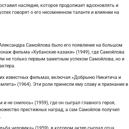
оставил наследие, которое продолжает вдохновлять и
успех говорят о его несомненном таланте и влиянии на
 Александра Самойлова было его появление на большом
сонаж фильма «Кубанские казаки» (1949), где Самойлова
ли не только первым заметным успехом Самойлова, но и
актера.
гих известных фильмах, включая «Добрыню Никитича и
амлета» (1964). Эти роли принесли ему славу и признание в
и не снилось» (1959), где он сыграл главного героя,
ножество престижных наград, а сам Самойлов получил
.
ьба человека» (1959), в котором актер сыграл отца