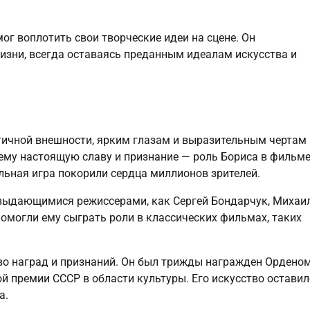
ог воплотить свои творческие идеи на сцене. Он
жизни, всегда оставаясь преданным идеалам искусства и
тичной внешности, ярким глазам и выразительным чертам
 ему настоящую славу и признание — роль Бориса в фильм
льная игра покорили сердца миллионов зрителей.
выдающимися режиссерами, как Сергей Бондарчук, Михаи
помогли ему сыграть роли в классических фильмах, таких
во наград и признаний. Он был трижды награжден Ордено
й премии СССР в области культуры. Его искусство оставил
а.