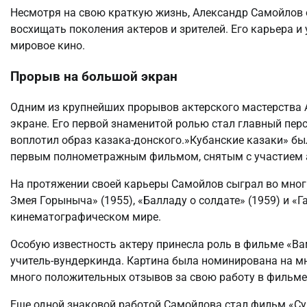
Несмотря на свою краткую жизнь, Александр Самойлов 
восхищать поколения актеров и зрителей. Его карьера и 
мировое кино.
Прорыв на большой экран
Одним из крупнейших прорывов актерского мастерства
экране. Его первой знаменитой ролью стал главный пер
воплотил образ казака-донского.»Кубанские казаки» бы
первым полнометражным фильмом, снятым с участием 
На протяжении своей карьеры Самойлов сыграл во мно
Змея Горыныча» (1955), «Балладу о солдате» (1959) и «Г
кинематографическом мире.
Особую известность актеру принесла роль в фильме «Вам 
учитель-вундеркинда. Картина была номинирована на м
много положительных отзывов за свою работу в фильме
Еще одной знаковой работой Самойлова стал фильм «Суд