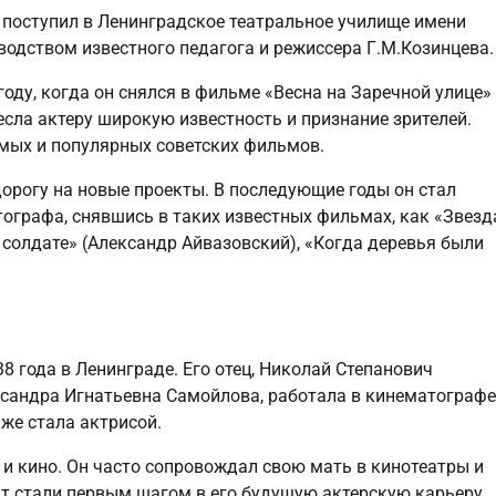
р поступил в Ленинградское театральное училище имени
водством известного педагога и режиссера Г.М.Козинцева.
оду, когда он снялся в фильме «Весна на Заречной улице»
сла актеру широкую известность и признание зрителей.
мых и популярных советских фильмов.
рогу на новые проекты. В последующие годы он стал
ографа, снявшись в таких известных фильмах, как «Звезд
о солдате» (Александр Айвазовский), «Когда деревья были
 года в Ленинграде. Его отец, Николай Степанович
ксандра Игнатьевна Самойлова, работала в кинематографе
же стала актрисой.
 и кино. Он часто сопровождал свою мать в кинотеатры и
т стали первым шагом в его будущую актерскую карьеру.