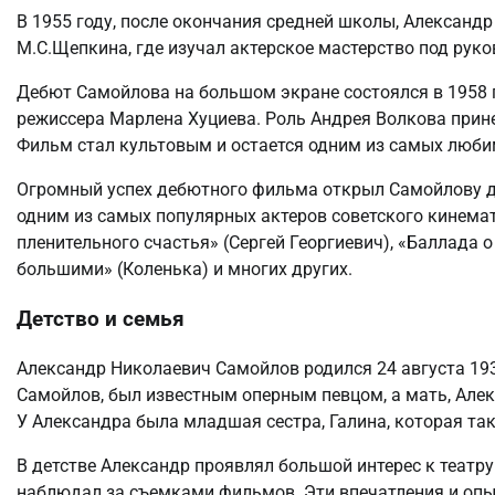
В 1955 году, после окончания средней школы, Александ
М.С.Щепкина, где изучал актерское мастерство под руко
Дебют Самойлова на большом экране состоялся в 1958 г
режиссера Марлена Хуциева. Роль Андрея Волкова прине
Фильм стал культовым и остается одним из самых люби
Огромный успех дебютного фильма открыл Самойлову до
одним из самых популярных актеров советского кинемат
пленительного счастья» (Сергей Георгиевич), «Баллада 
большими» (Коленька) и многих других.
Детство и семья
Александр Николаевич Самойлов родился 24 августа 1938
Самойлов, был известным оперным певцом, а мать, Але
У Александра была младшая сестра, Галина, которая так
В детстве Александр проявлял большой интерес к театру
наблюдал за съемками фильмов. Эти впечатления и опы