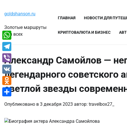
Перейти
Суббота, 8 августа, 2026
к
goldshanson.ru
содержимому
ГЛАВНАЯ
НОВОСТИ ДЛЯ ПУТЕ
Золотые маршруты
КРИПТОВАЛЮТА И БИЗНЕС
АВТ
для всех
WhatsApp
Telegram
Александр Самойлов — не
Viber
легендарного советского а
VK
светлой звезды современн
Odnoklassniki
Отправить
Опубликовано в
3 декабря 2023
автор:
travelbox27_